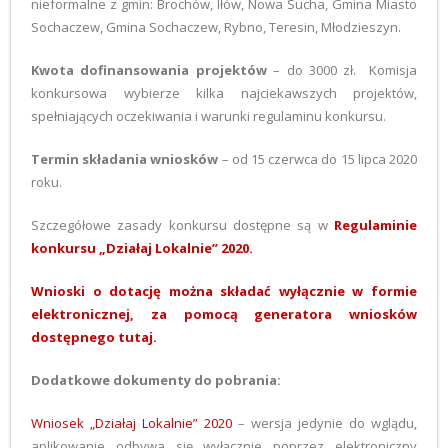
nieformalne z gmin: Brochów, Iłów, Nowa Sucha, Gmina Miasto
Sochaczew, Gmina Sochaczew, Rybno, Teresin, Młodzieszyn.
Kwota dofinansowania projektów
– do 3000 zł. Komisja
konkursowa wybierze kilka najciekawszych projektów,
spełniających oczekiwania i warunki regulaminu konkursu.
Termin składania wniosków
– od 15 czerwca do 15 lipca 2020
roku.
Szczegółowe zasady konkursu dostępne są w
Regulaminie
konkursu „Działaj Lokalnie” 2020
.
Wnioski o dotację można składać wyłącznie w formie
elektronicznej, za pomocą generatora wniosków
dostępnego
tutaj
.
Dodatkowe dokumenty do pobrania:
Wniosek „Działaj Lokalnie” 2020
– wersja jedynie do wglądu,
aplikowanie odbywa się wyłącznie poprzez elektroniczny