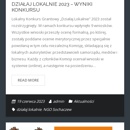
DZIAŁAJ LOKALNIE 2023 – WYNIKI
KONKURSU
Lokalny Konkurs Grantowy „Działaj Lokalnie” 2023 został
rozstrzygnięty. W ramach konkursu wpłynęło 9 wniosków.
Wszystkie wnioski przeszły ocenę formalną, po której,
zostały poddane ocenie merytorycznej przez specjalnie
powołaną w tym celu niezależną Komisję, składającą się z
lokalnych autorytetów: przedstawicieli samorządu, mediów i
biznesu. Każdy z członków Komisji oceniał wnioski w
systemie (online), a następnie na posiedzeniu…
READ MORE
19 czerwca 2023
admin
Aktualności
działaj lokalnie
,
NGO Sochaczew