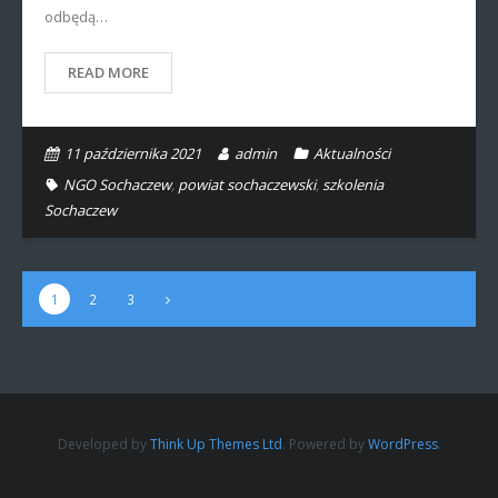
odbędą…
READ MORE
11 października 2021
admin
Aktualności
NGO Sochaczew
,
powiat sochaczewski
,
szkolenia
Sochaczew
1
2
3
Developed by
Think Up Themes Ltd
. Powered by
WordPress
.