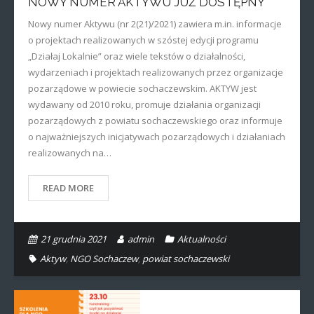
NOWY NUMER AKTYWU JUŻ DOSTĘPNY
Nowy numer Aktywu (nr 2(21)/2021) zawiera m.in. informacje
o projektach realizowanych w szóstej edycji programu
„Działaj Lokalnie” oraz wiele tekstów o działalności,
wydarzeniach i projektach realizowanych przez organizacje
pozarządowe w powiecie sochaczewskim. AKTYW jest
wydawany od 2010 roku, promuje działania organizacji
pozarządowych z powiatu sochaczewskiego oraz informuje
o najważniejszych inicjatywach pozarządowych i działaniach
realizowanych na…
READ MORE
21 grudnia 2021
admin
Aktualności
Aktyw
,
NGO Sochaczew
,
powiat sochaczewski