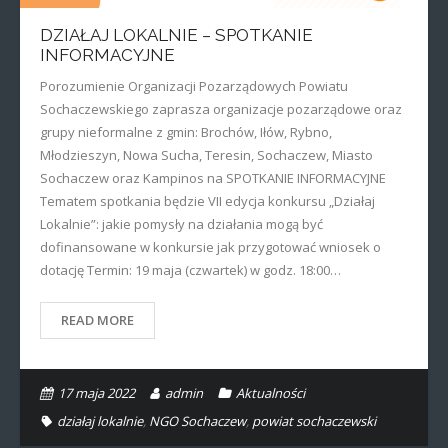
DZIAŁAJ LOKALNIE – SPOTKANIE
INFORMACYJNE
Porozumienie Organizacji Pozarządowych Powiatu
Sochaczewskiego zaprasza organizacje pozarządowe oraz
grupy nieformalne z gmin: Brochów, Iłów, Rybno,
Młodzieszyn, Nowa Sucha, Teresin, Sochaczew, Miasto
Sochaczew oraz Kampinos na SPOTKANIE INFORMACYJNE
Tematem spotkania będzie VII edycja konkursu „Działaj
Lokalnie”: jakie pomysły na działania mogą być
dofinansowane w konkursie jak przygotować wniosek o
dotację Termin: 19 maja (czwartek) w godz. 18:00…
READ MORE
17 maja 2022
admin
Aktualności
działaj lokalnie
,
NGO Sochaczew
,
powiat sochaczewski