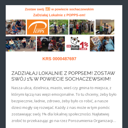
ZADZIAŁAJ LOKALNIE Z POPPSEM! ZOSTAW
SWÓJ 1% W POWIECIE SOCHACZEWSKIM!
Nasza ulica, dzielnica, miasto, wieś czy gmina to miejsca, z
którymi łączą nas więzi emocjonalne. To tu chcemy, żeby było
bezpiecznie, ładnie, zdrowo, żeby było co robić, a nasze
dzieci mogły się rozwijać. Każdy z nas może w tym pomóc
zostawiając swój 1% dla lokalnej społeczności. Najłatwiej
zrobić to przekazując go na rzez Porozumienia Organizacji…