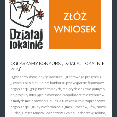
OGŁASZAMY KONKURS „DZIAŁAJ LOKALNIE
2023”
Ogłaszamy ósmą edycję konkursu grantowego programu
„Działaj Lokalnie”. Celem konkursu jest wsparcie finansowe
organizacji i grup nieformalnych, mających ciekawe pomysły
na projekty inicjujące aktywność i współpracę mieszkańców
z małych miejscowości. Do udziału w konkursie zapraszamy
organizacje i grupy nieformalne z gmin: Brochów, Iłów, Nowa
Sucha, Gmina Miasto Sochaczew, Gmina Sochaczew, Rybno,