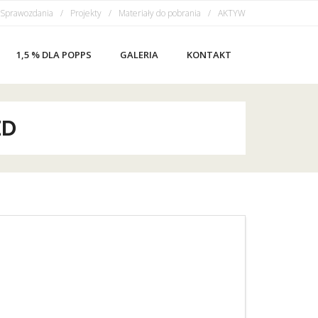
Sprawozdania
Projekty
Materiały do pobrania
AKTYW
1,5 % DLA POPPS
GALERIA
KONTAKT
ZD