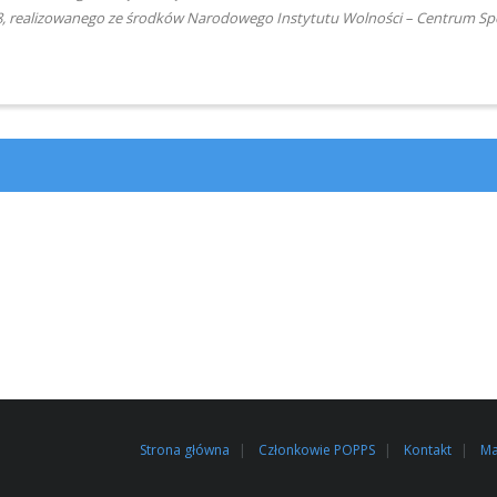
8,
realizowanego ze środków Narodowego Instytutu Wolności
– Centrum Sp
Strona główna
Członkowie POPPS
Kontakt
Ma