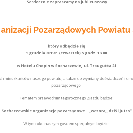
Serdecznie zapraszamy na jubileuszowy
ganizacji Pozarządowych Powiat
który odbędzie się
5 grudnia 2019 r. (czwartek) o godz. 18.00
w Hotelu
Chopin w Sochaczewie, ul. Traugutta 21
wnych mieszkańców naszego powiatu, a także do wymiany doświadczeń i o
pozarządowego.
Tematem przewodnim tegorocznego Zjazdu będzie:
Sochaczewskie organizacje pozarządowe – „wczoraj, dziś i jutro”
W tym roku naszym gościem specjalnym będzie: