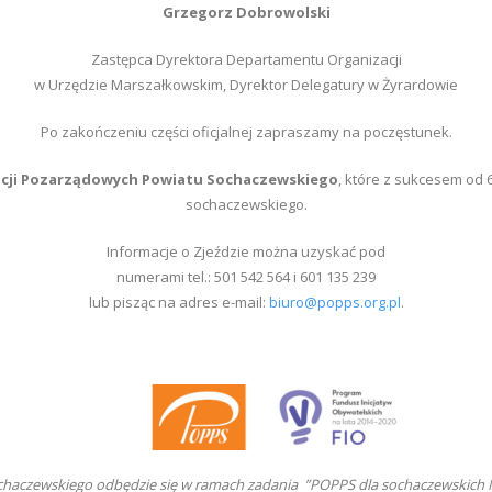
Grzegorz Dobrowolski
Zastępca Dyrektora Departamentu Organizacji
w Urzędzie Marszałkowskim, Dyrektor Delegatury w Żyrardowie
Po zakończeniu części oficjalnej zapraszamy na poczęstunek.
cji Pozarządowych Powiatu Sochaczewskiego
, które z sukcesem od 
sochaczewskiego.
Informacje o Zjeździe można uzyskać pod
numerami tel.: 501 542 564 i 601 135 239
lub pisząc na adres e-mail:
biuro@popps.org.pl
.
ochaczewskiego
odbędzie się w ramach zadania
”POPPS dla sochaczewskich 