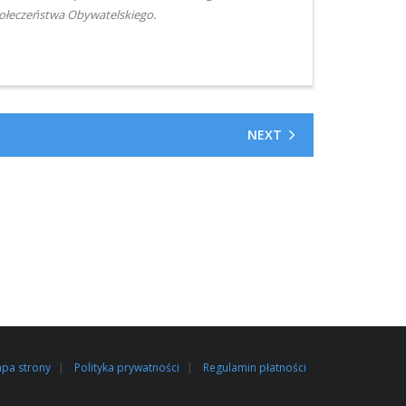
ołeczeństwa Obywatelskiego.
NEXT
pa strony
Polityka prywatności
Regulamin płatności