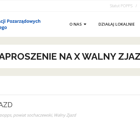
Statut POPPS
O NAS
DZIAŁAJ LOKALNIE
APROSZENIE NA X WALNY ZJA
JAZD
popps
,
powiat sochaczewski
,
Walny Zjazd