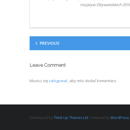
Inicjatyw Obywatelskich 201
PREVIOUS
Leave Comment
Musisz się
zalogować
, aby móc dodać komentarz.
Developed by
Think Up Themes Ltd
. Powered by
WordPress
.