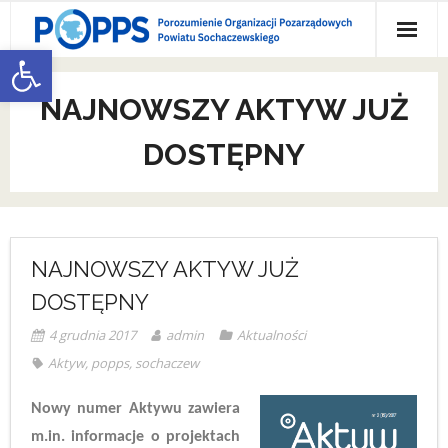
Skip
to
Otwórz pasek narzędzi
content
O nas
NAJNOWSZY AKTYW JUŻ
- O nas
Działaj Lokalnie
DOSTĘPNY
- Zarząd POPPS
1,5 % dla POPPS
- Członkowie POPPS
Galeria
- Oferta POPPS dla członków
Kontakt
NAJNOWSZY AKTYW JUŻ
DOSTĘPNY
- Jak do nas dołączyć
4 grudnia 2017
admin
Aktualności
Aktyw
,
popps
,
sochaczew
Nowy numer Aktywu zawiera
m.in. informacje o projektach