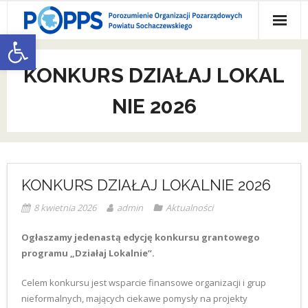
Skip
to
Otwórz pasek narzędzi
content
O nas
KONKURS DZIAŁAJ LOKAL
- O nas
Działaj Lokalnie
NIE 2026
- Zarząd POPPS
1,5 % dla POPPS
- Członkowie POPPS
Galeria
- Oferta POPPS dla członków
Kontakt
KONKURS DZIAŁAJ LOKALNIE 2026
- Jak do nas dołączyć
8 kwietnia 2026
admin
Aktualności
Ogłaszamy jedenastą edycję konkursu grantowego
programu „Działaj Lokalnie”.
Celem konkursu jest wsparcie finansowe organizacji i grup
nieformalnych, mających ciekawe pomysły na projekty