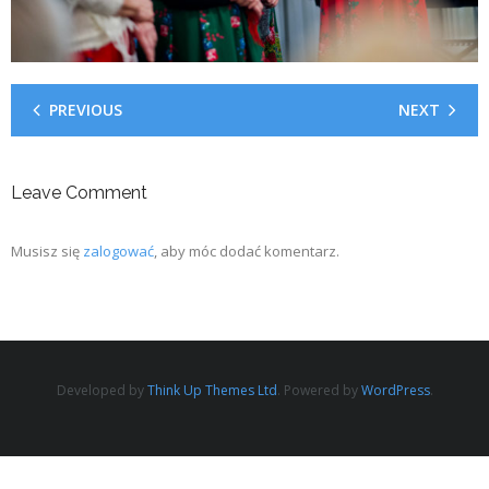
PREVIOUS
NEXT
Leave Comment
Musisz się
zalogować
, aby móc dodać komentarz.
Developed by
Think Up Themes Ltd
. Powered by
WordPress
.