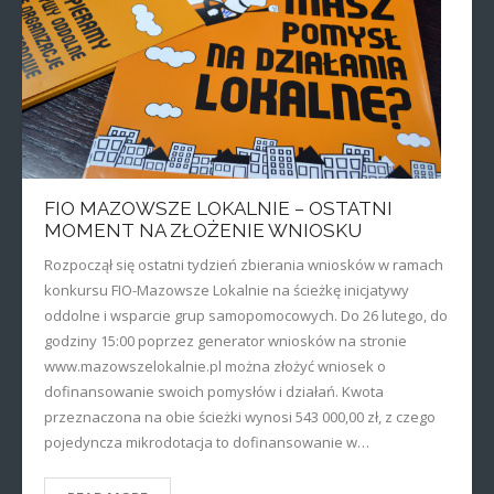
FIO MAZOWSZE LOKALNIE – OSTATNI
MOMENT NA ZŁOŻENIE WNIOSKU
Rozpoczął się ostatni tydzień zbierania wniosków w ramach
konkursu FIO-Mazowsze Lokalnie na ścieżkę inicjatywy
oddolne i wsparcie grup samopomocowych. Do 26 lutego, do
godziny 15:00 poprzez generator wniosków na stronie
www.mazowszelokalnie.pl można złożyć wniosek o
dofinansowanie swoich pomysłów i działań. Kwota
przeznaczona na obie ścieżki wynosi 543 000,00 zł, z czego
pojedyncza mikrodotacja to dofinansowanie w…