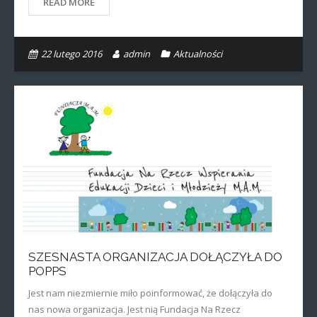
READ MORE
22 lutego 2016
admin
Aktualności
SZESNASTA ORGANIZACJA DOŁĄCZYŁA DO
POPPS
Jest nam niezmiernie miło poinformować, że dołączyła do
nas nowa organizacja. Jest nią Fundacja Na Rzecz