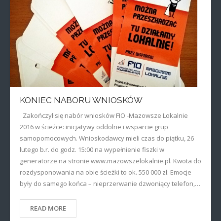
KONIEC NABORU WNIOSKÓW
Zakończył się nabór wniosków FIO -Mazowsze Lokalnie
2016 w ścieżce: inicjatywy oddolne i wsparcie grup
samopomocowych. Wnioskodawcy mieli czas do piątku, 26
lutego b.r. do godz. 15:00 na wypełnienie fiszki w
generatorze na stronie www.mazowszelokalnie.pl. Kwota do
rozdysponowania na obie ścieżki to ok. 550 000 zł. Emocje
były do samego końca – nieprzerwanie dzwoniący telefon,…
READ MORE