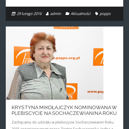
29 lutego 2016
admin
Aktualności
popps
KRYSTYNA MIKOŁAJCZYK NOMINOWANA W
PLEBISCYCIE NA SOCHACZEWIANINA ROKU
Zachęcamy do udziału w plebiscycie Sochaczewianin Roku
2015 organizowanym przez Ziemię Sochaczewską. Jedną z