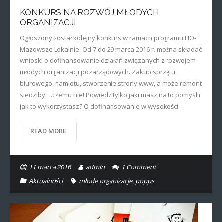
KONKURS NA ROZWÓJ MŁODYCH
ORGANIZACJI
Ogłoszony został kolejny konkurs w ramach programu FIO-
Mazowsze Lokalnie. Od 7 do 29 marca 2016 r. można składać
wnioski o dofinansowanie działań związanych z rozwojem
młodych organizacji pozarządowych. Zakup sprzętu
biurowego, namiotu, stworzenie strony www, a może remont
siedziby….czemu nie! Powiedz tylko jaki masz na to pomysł i
jak to wykorzystasz? O dofinansowanie w wysokości…
READ MORE
11 marca 2016
admin
1
Comment
Aktualności
młode organizacje
,
popps