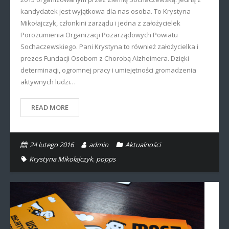
kandydatek jest wyjątkowa dla nas osoba. To Krystyna
Mikołajczyk, członkini zarządu i jedna z założycielek
Porozumienia Organizacji Pozarządowych Powiatu
Sochaczewskiego. Pani Krystyna to również założycielka i
prezes Fundacji Osobom z Chorobą Alzheimera. Dzięki
determinacji, ogromnej pracy i umiejętności gromadzenia
aktywnych ludzi…
READ MORE
24 lutego 2016
admin
Aktualności
Krystyna Mikołajczyk
,
popps