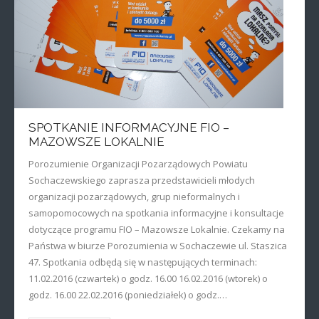
SPOTKANIE INFORMACYJNE FIO –
MAZOWSZE LOKALNIE
Porozumienie Organizacji Pozarządowych Powiatu
Sochaczewskiego zaprasza przedstawicieli młodych
organizacji pozarządowych, grup nieformalnych i
samopomocowych na spotkania informacyjne i konsultacje
dotyczące programu FIO – Mazowsze Lokalnie. Czekamy na
Państwa w biurze Porozumienia w Sochaczewie ul. Staszica
47. Spotkania odbędą się w następujących terminach:
11.02.2016 (czwartek) o godz. 16.00 16.02.2016 (wtorek) o
godz. 16.00 22.02.2016 (poniedziałek) o godz.…