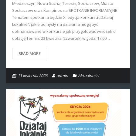
Młodzieszyn, Nowa Sucha, Teresin, Sochaczew, Miasto
Sochaczew oraz Kampinos na SPOTKANIE INFORMACYJNE
Tematem spotkania będzie XI edycja konkursu „Działaj
Lokalnie”: jakie pomysły na działania mogą być
dofinansowane w konkursie jak przygotować wniosek o
dotację Termin: 23 kwietnia (czwartek) w godz. 17:00…
READ MORE
13 kwietnia 2026
admin
Aktualności