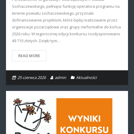
Sochaczewskiego, pełniące funkcję operatora programu na
terenie powiatu sochaczewskiego, przyznało
dofinansowanie projektom, które będą realizowane przez
organizacje pozarządowe oraz grupy nieformalne do końca
2026 roku. W tegorocznej edycji konkursu rozdysponowano
49 710 złotych. Dzięki tym…
READ MORE
25 czerwca 2026
admin
Aktualności